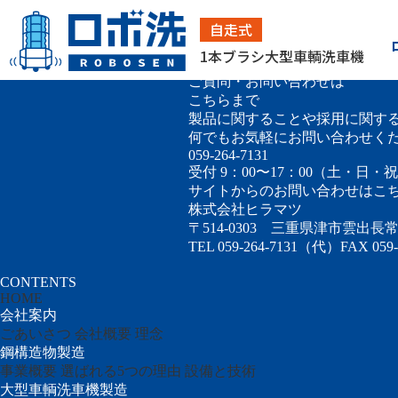
どっかん
自走式
採用情報
お問い合わせ
1本ブラシ大型車輌洗車機
ご質問・お問い合わせは
こちらまで
製品に関することや採用に関す
何でもお気軽にお問い合わせく
059-264-7131
受付 9：00〜17：00（土・日・
サイトからのお問い合わせはこ
株式会社ヒラマツ
〒514-0303
三重県津市雲出長常町
TEL 059-264-7131（代）
FAX 059-
CONTENTS
HOME
会社案内
ごあいさつ
会社概要
理念
鋼構造物製造
事業概要
選ばれる5つの理由
設備と技術
大型車輌洗車機製造