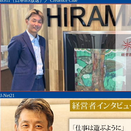
BS11（日本BS放送）／ Credence Clue
J-Net21