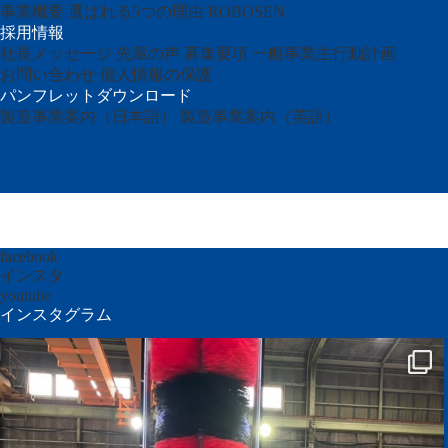
事業概要
選ばれる5つの理由
ROBOSEN
採用情報
社長メッセージ
先輩の声
募集要項
一般事業主行動計画
お問い合わせ
個人情報の保護
パンフレットダウンロード
製造事業案内（日本語）
製造事業案内（英語）
facebook
インスタ
youtube
インスタグラム