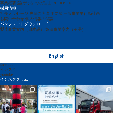
事業概要
選ばれる5つの理由
ROBOSEN
採用情報
社長メッセージ
先輩の声
募集要項
一般事業主行動計画
お問い合わせ
個人情報の保護
パンフレットダウンロード
製造事業案内（日本語）
製造事業案内（英語）
English
facebook
インスタ
youtube
インスタグラム