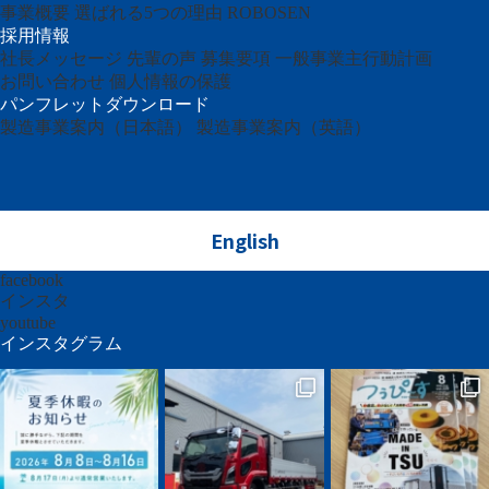
事業概要
選ばれる5つの理由
ROBOSEN
採用情報
社長メッセージ
先輩の声
募集要項
一般事業主行動計画
お問い合わせ
個人情報の保護
パンフレットダウンロード
製造事業案内（日本語）
製造事業案内（英語）
English
facebook
インスタ
youtube
インスタグラム