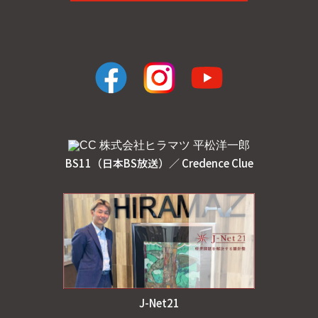
facebook
インスタ
youtube
BS11（日本BS放送）／ Credence Clue
J-Net21