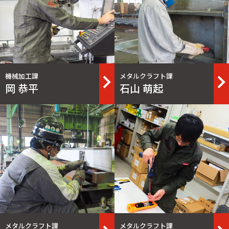
詳細
機械加工課
メタルクラフト課
岡 恭平
石山 萌起
詳細
メタルクラフト課
メタルクラフト課